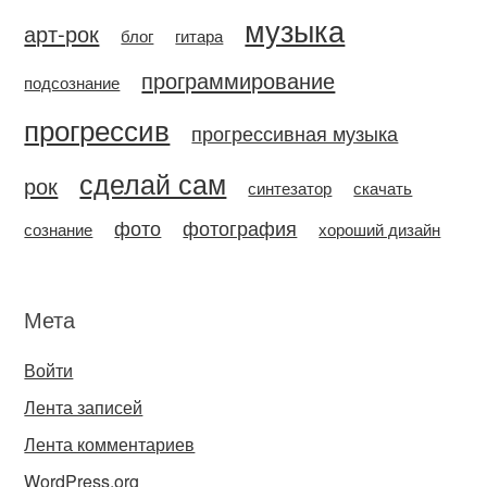
музыка
арт-рок
блог
гитара
программирование
подсознание
прогрессив
прогрессивная музыка
сделай сам
рок
синтезатор
скачать
фото
фотография
сознание
хороший дизайн
Мета
Войти
Лента записей
Лента комментариев
WordPress.org