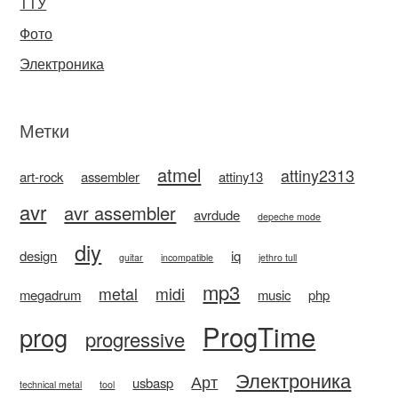
ТТУ
Фото
Электроника
Метки
atmel
attiny2313
art-rock
assembler
attiny13
avr
avr assembler
avrdude
depeche mode
diy
design
iq
guitar
incompatible
jethro tull
mp3
metal
midi
megadrum
music
php
ProgTime
prog
progressive
Электроника
Арт
usbasp
technical metal
tool