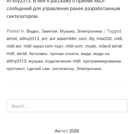
ATtiny2313. В ней я расскажу о приёме MIDI-
сообщений для управления ранее разработанным
синтезатором.
Posted in:
Видео
,
Заметки
,
Музыка
,
Электроника
Tagged:
atmel
,
attiny2313
,
avr
,
avr assembler
,
com
,
diy
,
max232
,
midi
,
midi avr
,
midi через com порт
,
midi-com
,
music
,
roland serial
midi
,
serial
,
бетховен
,
лунная соната
,
миди
,
миди на
attiny2313
,
музыка
,
подключение midi
,
программирование
,
протокол
,
сделай сам
,
синтезатор
,
Электроника
Август 2026