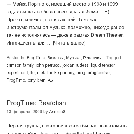
— Майка Портного, имевший место в 1998 и 1999
годах (записано было всего два альбома LTE).
Проект, конечно, потрясающий. Тяжёлая
инструментальная музыка, возможно, никогда ранее
так не исполнялась — даже в рамках Dream Theater.
Ингридиенты для …
[Читать далее]
Posted in:
ProgTime
,
Заметки
,
Музыка
,
Рецензии
Tagged:
crimson family
,
john petrucci
,
jordan rudess
,
liquid tension
experiment
,
lte
,
metal
,
mike portnoy
,
prog
,
progressive
,
ProgTime
,
tony levin
,
Арт
ProgTime: Beardfish
13 февраля, 2009
by
Алексей
Первая группа, с которой я хотел бы вас познакомить
в рамках ProgTime, это — Beardfish из Швеции.