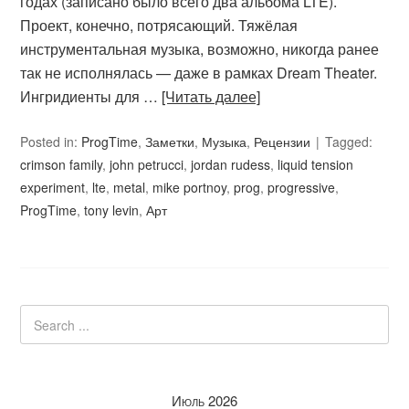
годах (записано было всего два альбома LTE).
Проект, конечно, потрясающий. Тяжёлая
инструментальная музыка, возможно, никогда ранее
так не исполнялась — даже в рамках Dream Theater.
Ингридиенты для …
[Читать далее]
Posted in:
ProgTime
,
Заметки
,
Музыка
,
Рецензии
Tagged:
crimson family
,
john petrucci
,
jordan rudess
,
liquid tension
experiment
,
lte
,
metal
,
mike portnoy
,
prog
,
progressive
,
ProgTime
,
tony levin
,
Арт
Июль 2026