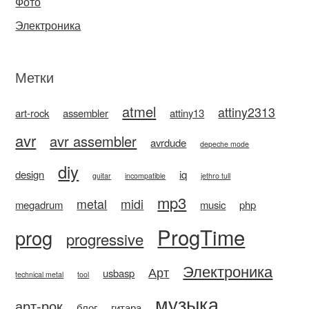
Фото
Электроника
Метки
atmel
attiny2313
art-rock
assembler
attiny13
avr
avr assembler
avrdude
depeche mode
diy
design
iq
guitar
incompatible
jethro tull
mp3
metal
midi
megadrum
music
php
ProgTime
prog
progressive
Электроника
Арт
usbasp
technical metal
tool
музыка
арт-рок
блог
гитара