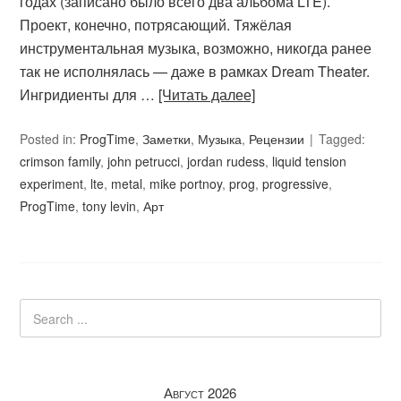
годах (записано было всего два альбома LTE).
Проект, конечно, потрясающий. Тяжёлая
инструментальная музыка, возможно, никогда ранее
так не исполнялась — даже в рамках Dream Theater.
Ингридиенты для …
[Читать далее]
Posted in:
ProgTime
,
Заметки
,
Музыка
,
Рецензии
Tagged:
crimson family
,
john petrucci
,
jordan rudess
,
liquid tension
experiment
,
lte
,
metal
,
mike portnoy
,
prog
,
progressive
,
ProgTime
,
tony levin
,
Арт
Август 2026