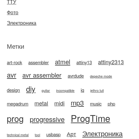
ТТУ
Фото
Электроника
Метки
atmel
attiny2313
art-rock
assembler
attiny13
avr
avr assembler
avrdude
depeche mode
diy
design
iq
guitar
incompatible
jethro tull
mp3
metal
midi
megadrum
music
php
ProgTime
prog
progressive
Электроника
Арт
usbasp
technical metal
tool