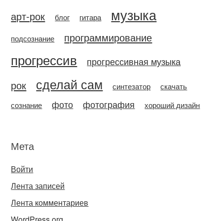
музыка
арт-рок
блог
гитара
программирование
подсознание
прогрессив
прогрессивная музыка
сделай сам
рок
синтезатор
скачать
фото
фотография
сознание
хороший дизайн
Мета
Войти
Лента записей
Лента комментариев
WordPress.org