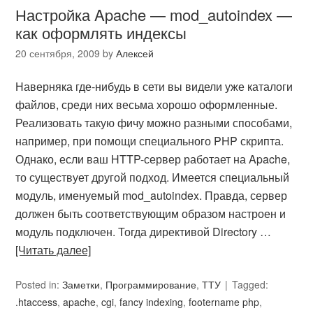
Настройка Apache — mod_autoindex —
как оформлять индексы
20 сентября, 2009
by
Алексей
Наверняка где-нибудь в сети вы видели уже каталоги
файлов, среди них весьма хорошо оформленные.
Реализовать такую фичу можно разными способами,
например, при помощи специального PHP скрипта.
Однако, если ваш HTTP-сервер работает на Apache,
то существует другой подход. Имеется специальный
модуль, именуемый mod_autoindex. Правда, сервер
должен быть соответствующим образом настроен и
модуль подключен. Тогда директивой Directory …
[Читать далее]
Posted in:
Заметки
,
Программирование
,
ТТУ
Tagged:
.htaccess
,
apache
,
cgi
,
fancy indexing
,
footername php
,