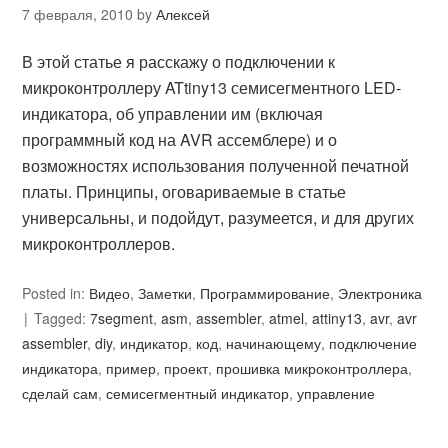
7 февраля, 2010
by
Алексей
В этой статье я расскажу о подключении к
микроконтроллеру ATtiny13 семисегментного LED-
индикатора, об управлении им (включая
программный код на AVR ассемблере) и о
возможностях использования полученной печатной
платы. Принципы, оговариваемые в статье
универсальны, и подойдут, разумеется, и для других
микроконтроллеров.
Posted in:
Видео
,
Заметки
,
Программирование
,
Электроника
Tagged:
7segment
,
asm
,
assembler
,
atmel
,
attiny13
,
avr
,
avr
assembler
,
diy
,
индикатор
,
код
,
начинающему
,
подключение
индикатора
,
пример
,
проект
,
прошивка микроконтроллера
,
сделай сам
,
семисегментный индикатор
,
управление