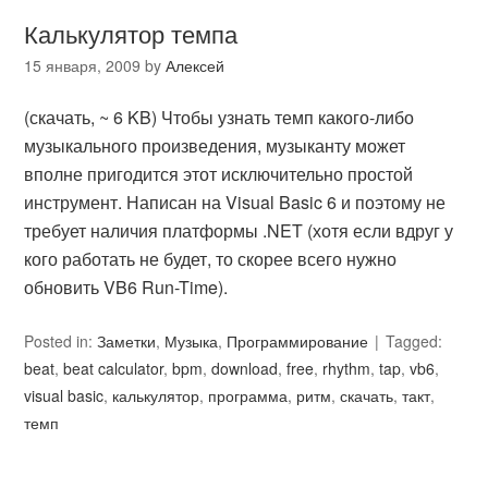
Калькулятор темпа
15 января, 2009
by
Алексей
(скачать, ~ 6 KB) Чтобы узнать темп какого-либо
музыкального произведения, музыканту может
вполне пригодится этот исключительно простой
инструмент. Написан на Visual Basic 6 и поэтому не
требует наличия платформы .NET (хотя если вдруг у
кого работать не будет, то скорее всего нужно
обновить VB6 Run-Time).
Posted in:
Заметки
,
Музыка
,
Программирование
Tagged:
beat
,
beat calculator
,
bpm
,
download
,
free
,
rhythm
,
tap
,
vb6
,
visual basic
,
калькулятор
,
программа
,
ритм
,
скачать
,
такт
,
темп