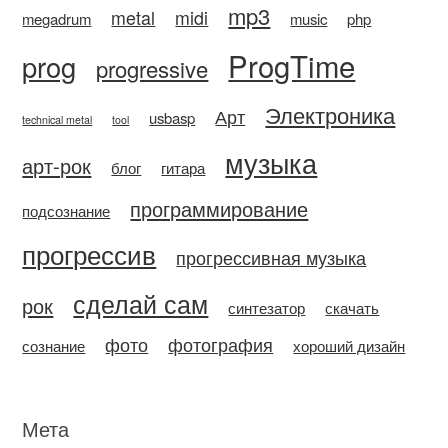
mp3
metal
midi
megadrum
music
php
ProgTime
prog
progressive
Электроника
Арт
usbasp
technical metal
tool
музыка
арт-рок
блог
гитара
программирование
подсознание
прогрессив
прогрессивная музыка
сделай сам
рок
синтезатор
скачать
фото
фотография
сознание
хороший дизайн
Мета