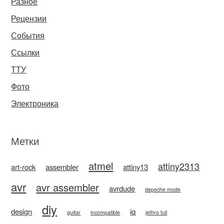
Разное
Рецензии
События
Ссылки
ТТУ
Фото
Электроника
Метки
atmel
attiny2313
art-rock
assembler
attiny13
avr
avr assembler
avrdude
depeche mode
diy
design
iq
guitar
incompatible
jethro tull