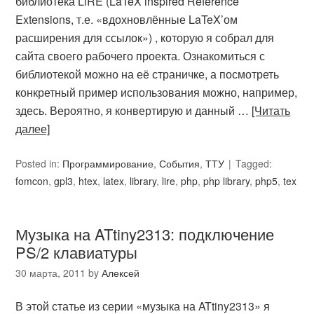
библиотека LiRE (LaTeX inspired Reference
Extensions, т.е. «вдохновлённые LaTeX’ом
расширения для ссылок») , которую я собрал для
сайта своего рабочего проекта. Ознакомиться с
библиотекой можно на её страничке, а посмотреть
конкретный пример использования можно, например,
здесь. Вероятно, я конвертирую и данный …
[Читать
далее]
Posted in:
Программирование
,
События
,
ТТУ
Tagged:
fomcon
,
gpl3
,
htex
,
latex
,
library
,
lire
,
php
,
php library
,
php5
,
tex
Музыка на ATtiny2313: подключение
PS/2 клавиатуры
30 марта, 2011
by
Алексей
В этой статье из серии «музыка на ATtiny2313» я