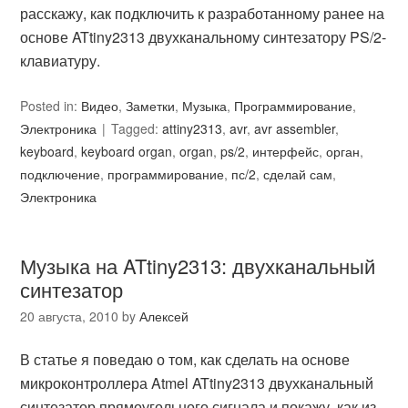
расскажу, как подключить к разработанному ранее на
основе ATtiny2313 двухканальному синтезатору PS/2-
клавиатуру.
Posted in:
Видео
,
Заметки
,
Музыка
,
Программирование
,
Электроника
Tagged:
attiny2313
,
avr
,
avr assembler
,
keyboard
,
keyboard organ
,
organ
,
ps/2
,
интерфейс
,
орган
,
подключение
,
программирование
,
пс/2
,
сделай сам
,
Электроника
Музыка на ATtiny2313: двухканальный
синтезатор
20 августа, 2010
by
Алексей
В статье я поведаю о том, как сделать на основе
микроконтроллера Atmel ATtiny2313 двухканальный
синтезатор прямоугольного сигнала и покажу, как из