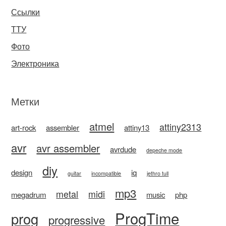
Ссылки
ТТУ
Фото
Электроника
Метки
atmel
attiny2313
art-rock
assembler
attiny13
avr
avr assembler
avrdude
depeche mode
diy
design
iq
guitar
incompatible
jethro tull
mp3
metal
midi
megadrum
music
php
ProgTime
prog
progressive