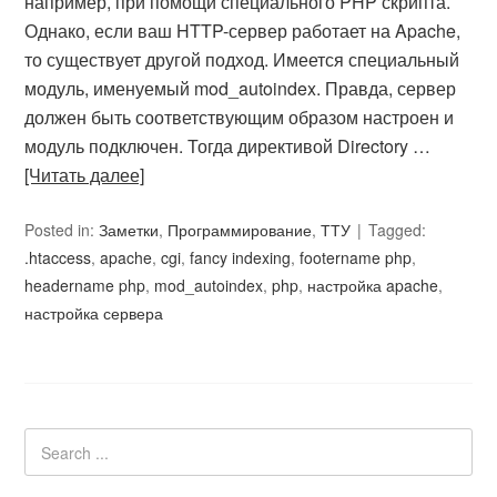
например, при помощи специального PHP скрипта.
Однако, если ваш HTTP-сервер работает на Apache,
то существует другой подход. Имеется специальный
модуль, именуемый mod_autoindex. Правда, сервер
должен быть соответствующим образом настроен и
модуль подключен. Тогда директивой Directory …
[Читать далее]
Posted in:
Заметки
,
Программирование
,
ТТУ
Tagged:
.htaccess
,
apache
,
cgi
,
fancy indexing
,
footername php
,
headername php
,
mod_autoindex
,
php
,
настройка apache
,
настройка сервера