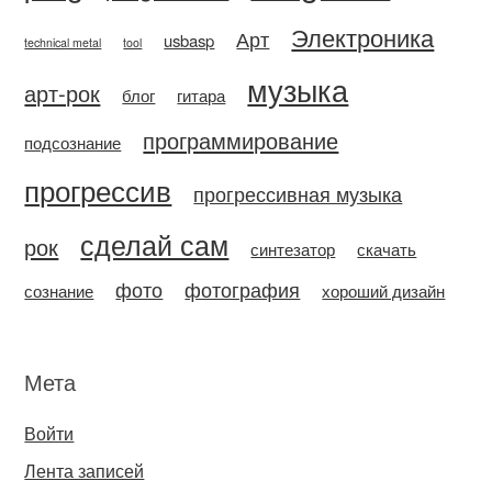
Электроника
Арт
usbasp
technical metal
tool
музыка
арт-рок
блог
гитара
программирование
подсознание
прогрессив
прогрессивная музыка
сделай сам
рок
синтезатор
скачать
фото
фотография
сознание
хороший дизайн
Мета
Войти
Лента записей