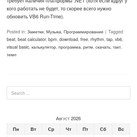
требует наличия платформы .NET (хотя если вдруг у
кого работать не будет, то скорее всего нужно
обновить VB6 Run-Time).
Posted in:
Заметки
,
Музыка
,
Программирование
Tagged:
beat
,
beat calculator
,
bpm
,
download
,
free
,
rhythm
,
tap
,
vb6
,
visual basic
,
калькулятор
,
программа
,
ритм
,
скачать
,
такт
,
темп
Август 2026
Пн
Вт
Ср
Чт
Пт
Сб
Вс