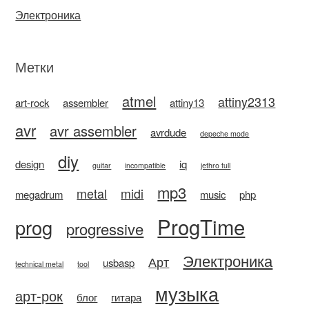
Электроника
Метки
atmel
attiny2313
art-rock
assembler
attiny13
avr
avr assembler
avrdude
depeche mode
diy
design
iq
guitar
incompatible
jethro tull
mp3
metal
midi
megadrum
music
php
ProgTime
prog
progressive
Электроника
Арт
usbasp
technical metal
tool
музыка
арт-рок
блог
гитара