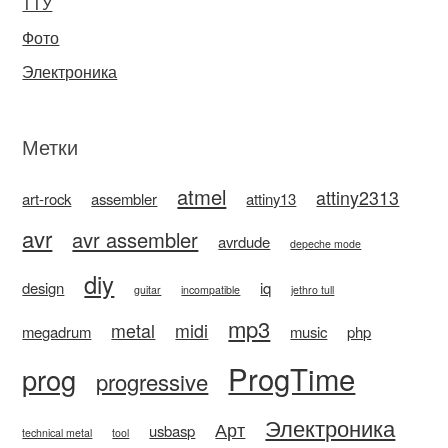
ТТУ
Фото
Электроника
Метки
atmel
attiny2313
art-rock
assembler
attiny13
avr
avr assembler
avrdude
depeche mode
diy
design
iq
guitar
incompatible
jethro tull
mp3
metal
midi
megadrum
music
php
ProgTime
prog
progressive
Электроника
Арт
usbasp
technical metal
tool