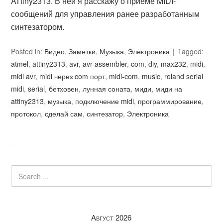
ATtiny2313. В ней я расскажу о приёме MIDI-
сообщений для управления ранее разработанным
синтезатором.
Posted in:
Видео
,
Заметки
,
Музыка
,
Электроника
Tagged:
atmel
,
attiny2313
,
avr
,
avr assembler
,
com
,
diy
,
max232
,
midi
,
midi avr
,
midi через com порт
,
midi-com
,
music
,
roland serial
midi
,
serial
,
бетховен
,
лунная соната
,
миди
,
миди на
attiny2313
,
музыка
,
подключение midi
,
программирование
,
протокол
,
сделай сам
,
синтезатор
,
Электроника
Август 2026