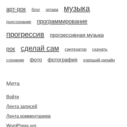
музыка
арт-рок
блог
гитара
программирование
подсознание
прогрессив
прогрессивная музыка
сделай сам
рок
синтезатор
скачать
фото
фотография
сознание
хороший дизайн
Мета
Войти
Лента записей
Лента комментариев
WordPress.org