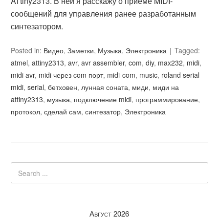
ATtiny2313. В ней я расскажу о приёме MIDI-
сообщений для управления ранее разработанным
синтезатором.
Posted in:
Видео
,
Заметки
,
Музыка
,
Электроника
Tagged:
atmel
,
attiny2313
,
avr
,
avr assembler
,
com
,
diy
,
max232
,
midi
,
midi avr
,
midi через com порт
,
midi-com
,
music
,
roland serial
midi
,
serial
,
бетховен
,
лунная соната
,
миди
,
миди на
attiny2313
,
музыка
,
подключение midi
,
программирование
,
протокол
,
сделай сам
,
синтезатор
,
Электроника
Август 2026