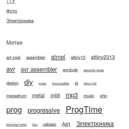
ТТУ
Фото
Электроника
Метки
atmel
attiny2313
art-rock
assembler
attiny13
avr
avr assembler
avrdude
depeche mode
diy
design
iq
guitar
incompatible
jethro tull
mp3
metal
midi
megadrum
music
php
ProgTime
prog
progressive
Электроника
Арт
usbasp
technical metal
tool