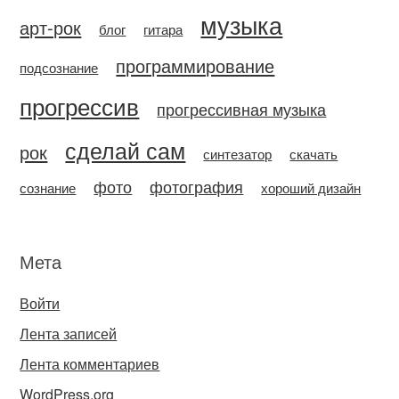
музыка
арт-рок
блог
гитара
программирование
подсознание
прогрессив
прогрессивная музыка
сделай сам
рок
синтезатор
скачать
фото
фотография
сознание
хороший дизайн
Мета
Войти
Лента записей
Лента комментариев
WordPress.org