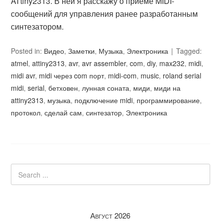
ATtiny2313. В ней я расскажу о приёме MIDI-
сообщений для управления ранее разработанным
синтезатором.
Posted in:
Видео
,
Заметки
,
Музыка
,
Электроника
Tagged:
atmel
,
attiny2313
,
avr
,
avr assembler
,
com
,
diy
,
max232
,
midi
,
midi avr
,
midi через com порт
,
midi-com
,
music
,
roland serial
midi
,
serial
,
бетховен
,
лунная соната
,
миди
,
миди на
attiny2313
,
музыка
,
подключение midi
,
программирование
,
протокол
,
сделай сам
,
синтезатор
,
Электроника
Август 2026