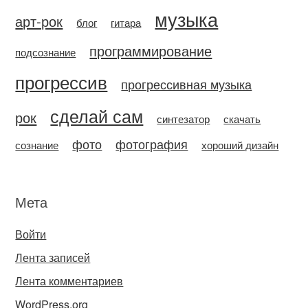
музыка
арт-рок
блог
гитара
программирование
подсознание
прогрессив
прогрессивная музыка
сделай сам
рок
синтезатор
скачать
фото
фотография
сознание
хороший дизайн
Мета
Войти
Лента записей
Лента комментариев
WordPress.org