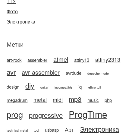
ТТУ
Фото
Электроника
Метки
atmel
attiny2313
art-rock
assembler
attiny13
avr
avr assembler
avrdude
depeche mode
diy
design
iq
guitar
incompatible
jethro tull
mp3
metal
midi
megadrum
music
php
ProgTime
prog
progressive
Электроника
Арт
usbasp
technical metal
tool