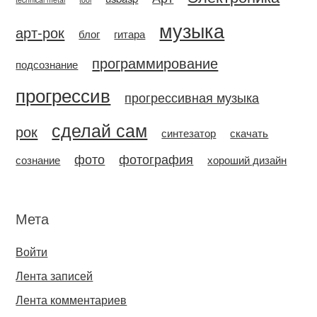
музыка
арт-рок
блог
гитара
программирование
подсознание
прогрессив
прогрессивная музыка
сделай сам
рок
синтезатор
скачать
фото
фотография
сознание
хороший дизайн
Мета
Войти
Лента записей
Лента комментариев