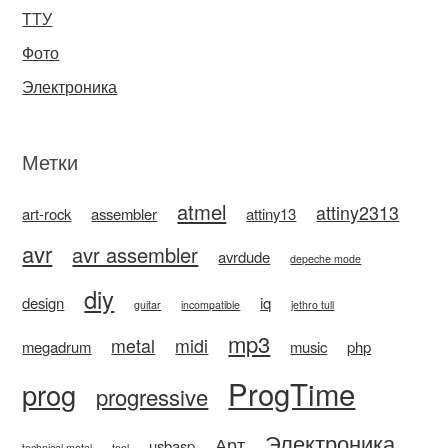
ТТУ
Фото
Электроника
Метки
atmel
attiny2313
art-rock
assembler
attiny13
avr
avr assembler
avrdude
depeche mode
diy
design
iq
guitar
incompatible
jethro tull
mp3
metal
midi
megadrum
music
php
ProgTime
prog
progressive
Электроника
Арт
usbasp
technical metal
tool