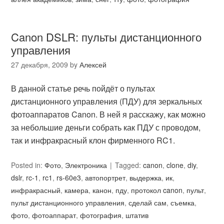
Canon DSLR: пульты дистанционного
управления
27 декабря, 2009
by
Алексей
В данной статье речь пойдёт о пультах
дистанционного управления (ПДУ) для зеркальных
фотоаппаратов Canon. В ней я расскажу, как можно
за небольшие деньги собрать как ПДУ с проводом,
так и инфракрасный клон фирменного RC1.
Posted in:
Фото
,
Электроника
Tagged:
canon
,
clone
,
diy
,
dslr
,
rc-1
,
rc1
,
rs-60e3
,
автопортрет
,
выдержка
,
ик
,
инфракрасный
,
камера
,
канон
,
пду
,
протокол canon
,
пульт
,
пульт дистанционного управления
,
сделай сам
,
съемка
,
фото
,
фотоаппарат
,
фотография
,
штатив