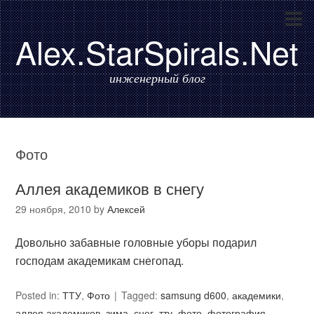
Alex.StarSpirals.Net
инженерный блог
Фото
Аллея академиков в снегу
29 ноября, 2010
by
Алексей
Довольно забавные головные уборы подарил
господам академикам снегопад.
Posted in:
ТТУ
,
Фото
Tagged:
samsung d600
,
академики
,
аллея академиков
,
зима
,
снег
,
тту
,
фото
,
фотография