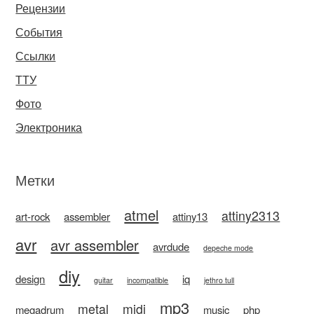
Рецензии
События
Ссылки
ТТУ
Фото
Электроника
Метки
atmel
attiny2313
art-rock
assembler
attiny13
avr
avr assembler
avrdude
depeche mode
diy
design
iq
guitar
incompatible
jethro tull
mp3
metal
midi
megadrum
music
php