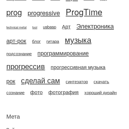
ProgTime
prog
progressive
Электроника
Арт
usbasp
technical metal
tool
музыка
арт-рок
блог
гитара
программирование
подсознание
прогрессив
прогрессивная музыка
сделай сам
рок
синтезатор
скачать
фото
фотография
сознание
хороший дизайн
Мета