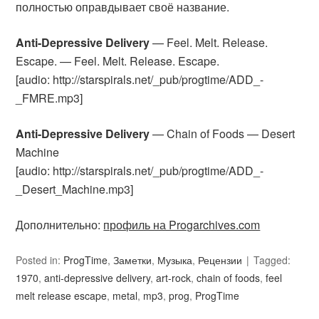
полностью оправдывает своё название.
Anti-Depressive Delivery
— Feel. Melt. Release.
Escape. — Feel. Melt. Release. Escape.
[audio: http://starspirals.net/_pub/progtime/ADD_-
_FMRE.mp3]
Anti-Depressive Delivery
— Chain of Foods — Desert
Machine
[audio: http://starspirals.net/_pub/progtime/ADD_-
_Desert_Machine.mp3]
Дополнительно:
профиль на Progarchives.com
Posted in:
ProgTime
,
Заметки
,
Музыка
,
Рецензии
Tagged:
1970
,
anti-depressive delivery
,
art-rock
,
chain of foods
,
feel
melt release escape
,
metal
,
mp3
,
prog
,
ProgTime