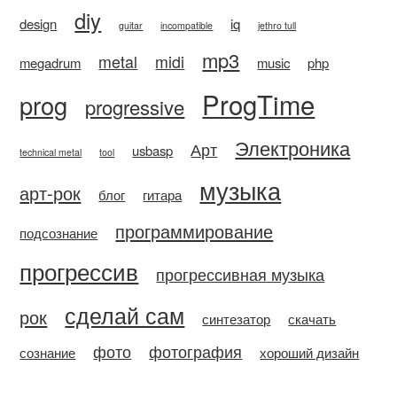
diy
design
iq
guitar
incompatible
jethro tull
mp3
metal
midi
megadrum
music
php
ProgTime
prog
progressive
Электроника
Арт
usbasp
technical metal
tool
музыка
арт-рок
блог
гитара
программирование
подсознание
прогрессив
прогрессивная музыка
сделай сам
рок
синтезатор
скачать
фото
фотография
сознание
хороший дизайн