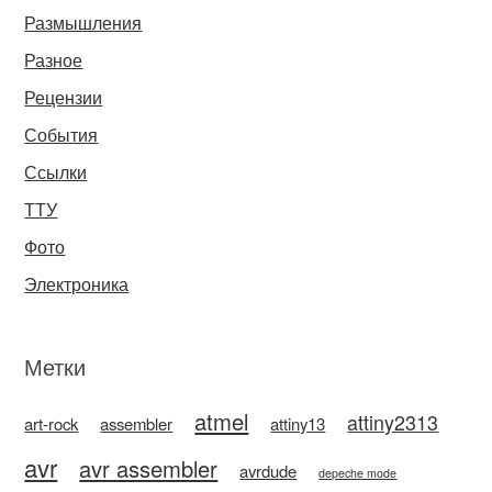
Размышления
Разное
Рецензии
События
Ссылки
ТТУ
Фото
Электроника
Метки
atmel
attiny2313
art-rock
assembler
attiny13
avr
avr assembler
avrdude
depeche mode