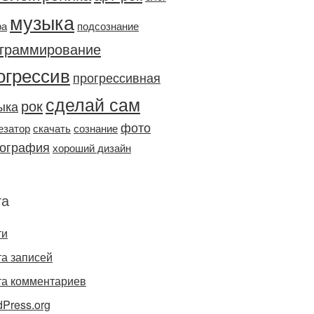
музыка
ра
подсознание
граммирование
огрессив
прогрессивная
сделай сам
рок
ыка
фото
езатор
скачать
сознание
ография
хороший дизайн
та
ти
а записей
та комментариев
Press.org