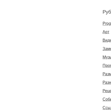
Руб
Pro
Арт
Вид
Зам
Муз
Про
Раз
Раз
Рец
Соб
Ссы