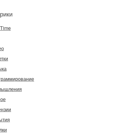
рики
gTime
ео
етки
ыка
граммирование
мышления
ное
ензии
ытия
лки