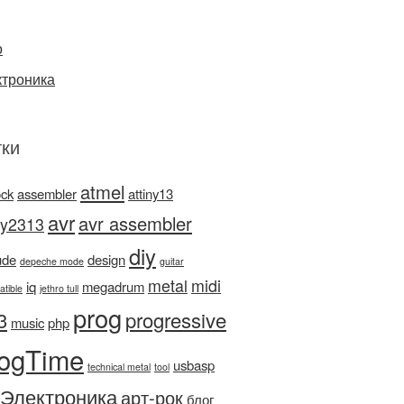
о
ктроника
ки
atmel
ock
assembler
attiny13
avr
avr assembler
ny2313
diy
ude
design
depeche mode
guitar
metal
midi
iq
megadrum
atible
jethro tull
prog
3
progressive
music
php
ogTime
usbasp
technical metal
tool
Электроника
арт-рок
блог