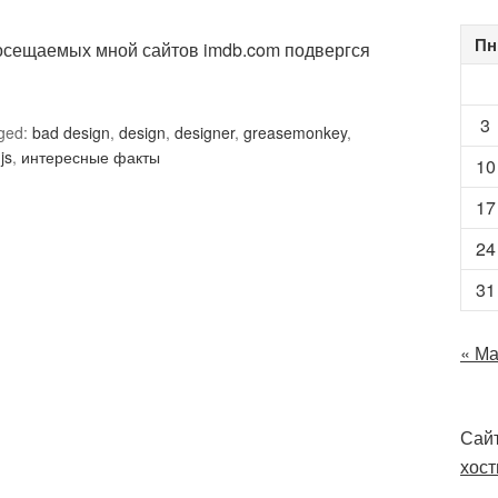
Пн
посещаемых мной сайтов imdb.com подвергся
3
ged:
bad design
,
design
,
designer
,
greasemonkey
,
js
,
интересные факты
10
17
24
31
« М
Сайт
хост