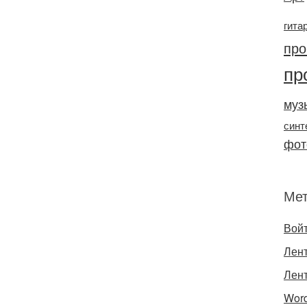
гита
про
пр
муз
синт
фот
Ме
Вой
Лент
Лен
Word