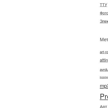
ТТУ
Фот
Эле
Мет
art-r
atti
avrd
incomp
mp
Pr
Арт