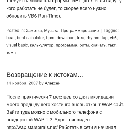
требует наличия платформы .NET (хотя если вдруг у
кого работать не будет, то скорее всего нужно
обновить VB6 Run-Time).
Posted in:
Заметки
,
Музыка
,
Программирование
Tagged:
beat
,
beat calculator
,
bpm
,
download
,
free
,
rhythm
,
tap
,
vb6
,
visual basic
,
калькулятор
,
программа
,
ритм
,
скачать
,
такт
,
темп
Возвращение к истокам…
14 ноября, 2007
by
Алексей
После практически 7 месяцев со дня ликвидации
моего предыдущего хостинга вновь открыт WAP-сайт.
Зайти туда можно с мобильного телефона с
поддержкой WAP 1.2. Адрес очевиден:
http://wap.starspirals.net/ Работать в сети я начинал