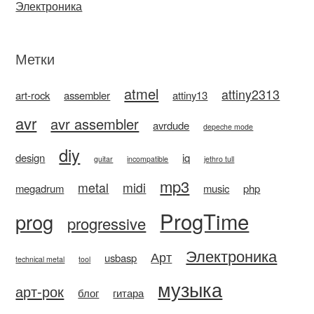
Электроника
Метки
atmel
attiny2313
art-rock
assembler
attiny13
avr
avr assembler
avrdude
depeche mode
diy
design
iq
guitar
incompatible
jethro tull
mp3
metal
midi
megadrum
music
php
ProgTime
prog
progressive
Электроника
Арт
usbasp
technical metal
tool
музыка
арт-рок
блог
гитара