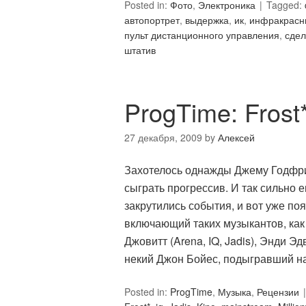
Posted in:
Фото
,
Электроника
Tagged:
автопортрет
,
выдержка
,
ик
,
инфракрасн
пульт дистанционного управления
,
сдел
штатив
ProgTime: Frost
27 декабря, 2009
by
Алексей
Захотелось однажды Джему Годфри
сыграть прогрессив. И так сильно е
закрутились события, и вот уже поя
включающий таких музыкантов, как Д
Джовитт (Arena, IQ, Jadis), Энди Э
некий Джон Бойес, подыгравший н
Posted in:
ProgTime
,
Музыка
,
Рецензии