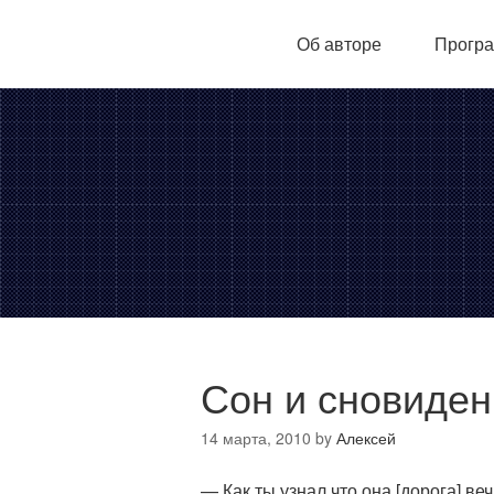
Об авторе
Програ
Сон и сновиден
14 марта, 2010
by
Алексей
— Как ты узнал что она [дорога] в