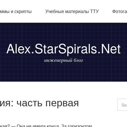
ммы и скрипты
Учебные материалы ТТУ
Фотог
Alex.StarSpirals.Net
инженерный блог
ия: часть первая
ечная? — Она не имела конца. За горизонтом