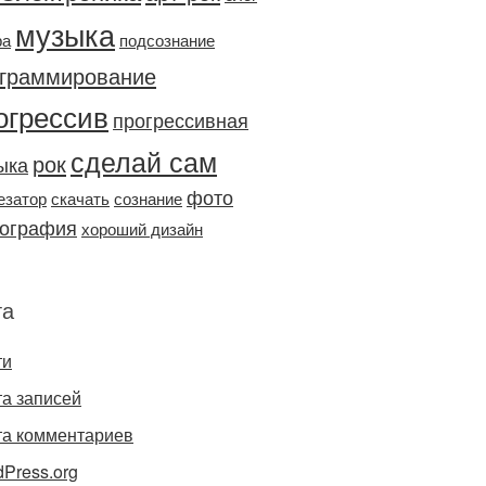
музыка
ра
подсознание
граммирование
огрессив
прогрессивная
сделай сам
рок
ыка
фото
езатор
скачать
сознание
ография
хороший дизайн
та
ти
а записей
та комментариев
Press.org