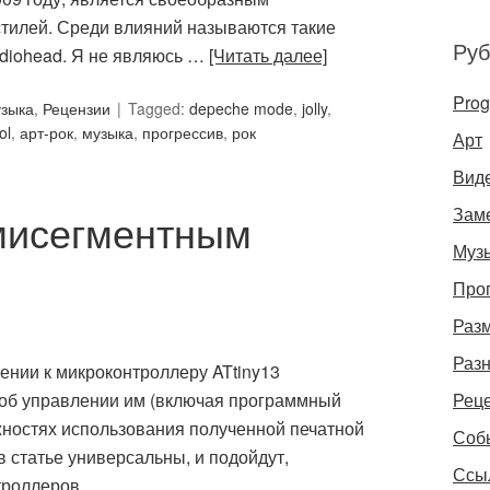
тилей. Среди влияний называются такие
Руб
adiohead. Я не являюсь …
[Читать далее]
Pro
зыка
,
Рецензии
Tagged:
depeche mode
,
jolly
,
ol
,
арт-рок
,
музыка
,
прогрессив
,
рок
Арт
Вид
Зам
мисегментным
Муз
Про
Раз
Раз
чении к микроконтроллеру ATtiny13
 об управлении им (включая программный
Рец
жностях использования полученной печатной
Соб
 статье универсальны, и подойдут,
Ссы
троллеров.