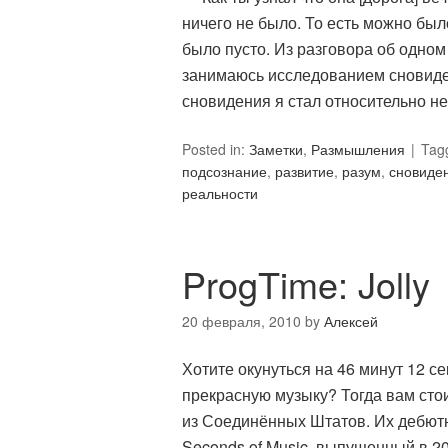
ничего не было. То есть можно был
было пусто. Из разговора об одно
занимаюсь исследованием сновиде
сновидения я стал относительно н
Posted in:
Заметки
,
Размышления
Tag
подсознание
,
развитие
,
разум
,
сновиде
реальности
ProgTime: Jolly
20 февраля, 2010
by
Алексей
Хотите окунуться на 46 минут 12 
прекрасную музыку? Тогда вам стои
из Соединённых Штатов. Их дебютны
Seconds of Music, выпущенный в 2