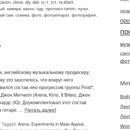
canon
,
clone
,
diy
,
dslr
,
rc-1
,
rc1
,
rs-60e3
,
ый
,
камера
,
канон
,
пду
,
протокол canon
,
пульт
,
гита
ай сам
,
съемка
,
фото
,
фотоаппарат
,
фотография
,
про
пр
*
муз
синт
фот
, английскому музыкальному продюсеру,
му это захотелось, что вокруг него
Ме
вился состав нео-прогрессив группы Frost*,
жон Митчелл (Arena, Kino, It Bites), Джон
Вой
двардс (IQ). Доукомплектовал этот состав
Лент
а гитаре. …
[Читать далее]
Лен
Tagged:
Arena
,
Experiments in Mass Appeal
,
Word