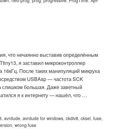
ntown
,
neo-prog
,
prog
,
progressive
,
ProgTime
,
Арт
ация, что нечаянно выставив определённым
tiny13, я заставил микроконтроллер
 на 16кГц. После таких манипуляций микруха
посредством USBAsp — частота SCK
 слишком большая. Даже заветный
тился я к интернету — нашёл, что …
3
,
avrdude
,
avrdude for windows
,
ckdiv8
,
cksel
,
fuse
,
ersion
,
wrong fuse