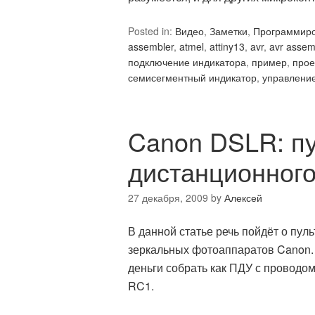
Posted in:
Видео
,
Заметки
,
Программир
assembler
,
atmel
,
attiny13
,
avr
,
avr assem
подключение индикатора
,
пример
,
прое
семисегментный индикатор
,
управлени
Canon DSLR: п
дистанционного
27 декабря, 2009
by
Алексей
В данной статье речь пойдёт о пул
зеркальных фотоаппаратов Canon. 
деньги собрать как ПДУ с проводо
RC1.