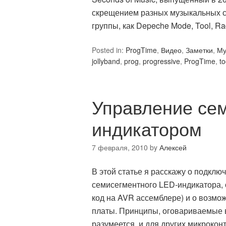
скрещением разных музыкальных с
группы, как Depeche Mode, Tool, R
Posted in:
ProgTime
,
Видео
,
Заметки
,
Му
jollyband
,
prog
,
progressive
,
ProgTime
,
to
Управление се
индикатором
7 февраля, 2010
by
Алексей
В этой статье я расскажу о подклю
семисегментного LED-индикатора,
код на AVR ассемблере) и о возмо
платы. Принципы, оговариваемые в
разумеется, и для других микрокон