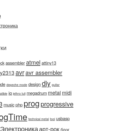
о
ктроника
ки
atmel
ock
assembler
attiny13
avr
avr assembler
ny2313
diy
ude
design
depeche mode
guitar
metal
midi
iq
megadrum
atible
jethro tull
prog
3
progressive
music
php
ogTime
usbasp
technical metal
tool
Электроника
арт-рок
блог