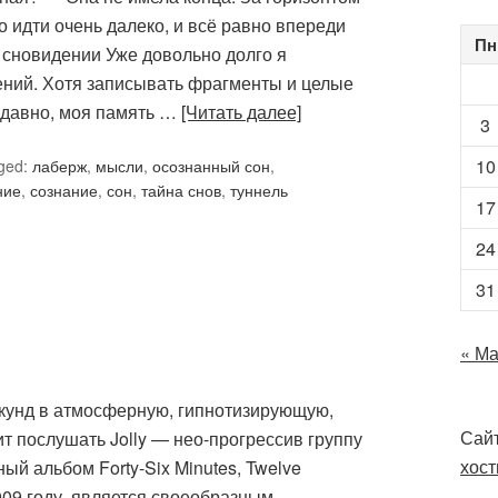
о идти очень далеко, и всё равно впереди
Пн
м сновидении Уже довольно долго я
ний. Хотя записывать фрагменты и целые
едавно, моя память …
[Читать далее]
3
10
ged:
лаберж
,
мысли
,
осознанный сон
,
ние
,
сознание
,
сон
,
тайна снов
,
туннель
17
24
31
« М
секунд в атмосферную, гипнотизирующую,
Сайт
т послушать Jolly — нео-прогрессив группу
хост
й альбом Forty-Six Minutes, Twelve
009 году, является своеобразным