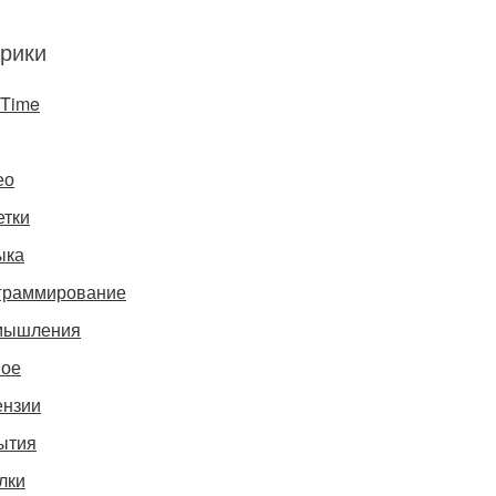
рики
gTime
ео
етки
ыка
граммирование
мышления
ное
ензии
ытия
лки