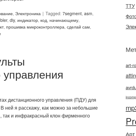
ТТУ
ование
,
Электроника
Tagged:
7segment
,
asm
,
Фот
bler
,
diy
,
индикатор
,
код
,
начинающему
,
Эле
кт
,
прошивка микроконтроллера
,
сделай сам
,
е
Мет
ульты
art-r
 управления
atti
avrd
incomp
ьтах дистанционного управления (ПДУ) для
mp
В ней я расскажу, как можно за небольшие
м, так и инфракрасный клон фирменного
Pr
Арт