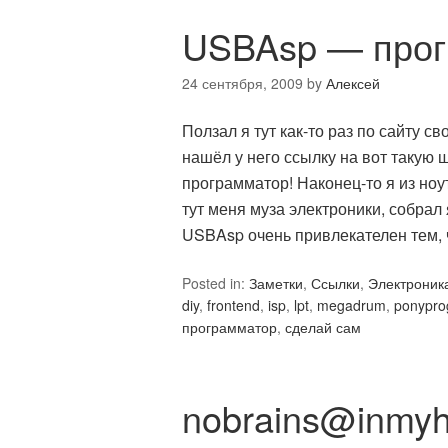
USBAsp — прог
24 сентября, 2009
by
Алексей
Ползал я тут как-то раз по сайту с
нашёл у него ссылку на вот такую 
программатор! Наконец-то я из ноу
тут меня муза электроники, собрал 
USBAsp очень привлекателен тем, 
Posted in:
Заметки
,
Ссылки
,
Электроник
diy
,
frontend
,
isp
,
lpt
,
megadrum
,
ponypro
программатор
,
сделай сам
nobrains@inmyh