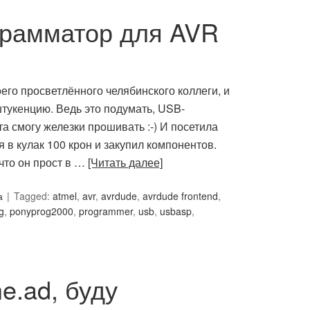
рамматор для AVR
воего просветлённого челябинского коллеги, и
штукенцию. Ведь это подумать, USB-
та смогу железки прошивать :-) И посетила
я в кулак 100 крон и закупил компонентов.
что он прост в …
[Читать далее]
а
Tagged:
atmel
,
avr
,
avrdude
,
avrdude frontend
,
g
,
ponyprog2000
,
programmer
,
usb
,
usbasp
,
e.ad, буду