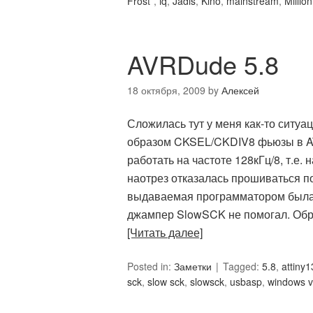
Frost*
,
iq
,
Jadis
,
Kino
,
mainstream
,
Millio
AVRDude 5.8
18 октября, 2009
by
Алексей
Сложилась тут у меня как-то ситу
образом CKSEL/CKDIV8 фьюзы в AT
работать на частоте 128кГц/8, т.е.
наотрез отказалась прошиваться 
выдаваемая программатором была
джампер SlowSCK не помогал. Обра
[Читать далее]
Posted in:
Заметки
Tagged:
5.8
,
attiny1
sck
,
slow sck
,
slowsck
,
usbasp
,
windows v