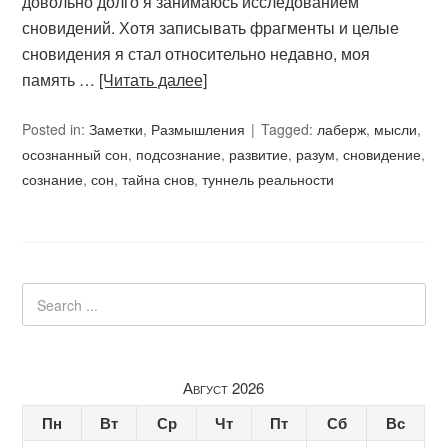
довольно долго я занимаюсь исследованием
сновидений. Хотя записывать фрагменты и целые
сновидения я стал относительно недавно, моя
память …
[Читать далее]
Posted in:
Заметки
,
Размышления
Tagged:
лаберж
,
мысли
,
осознанный сон
,
подсознание
,
развитие
,
разум
,
сновидение
,
сознание
,
сон
,
тайна снов
,
туннель реальности
Август 2026
Пн
Вт
Ср
Чт
Пт
Сб
Вс