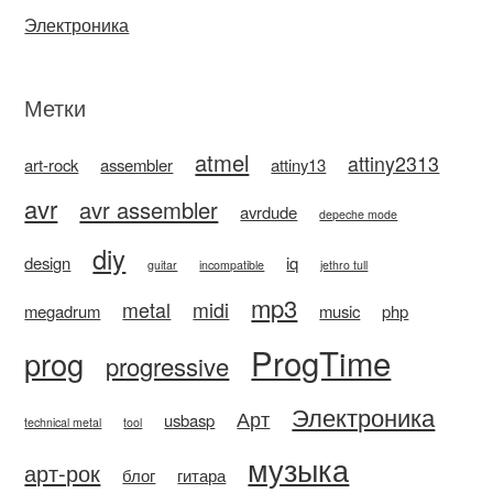
Электроника
Метки
atmel
attiny2313
art-rock
assembler
attiny13
avr
avr assembler
avrdude
depeche mode
diy
design
iq
guitar
incompatible
jethro tull
mp3
metal
midi
megadrum
music
php
ProgTime
prog
progressive
Электроника
Арт
usbasp
technical metal
tool
музыка
арт-рок
блог
гитара