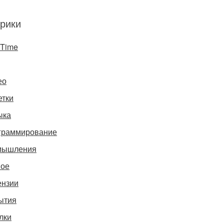
рики
gTime
ео
етки
ыка
граммирование
мышления
ное
ензии
ытия
лки