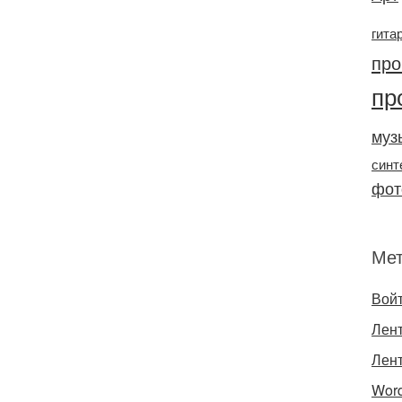
гита
про
пр
муз
синт
фот
Ме
Вой
Лент
Лен
Word