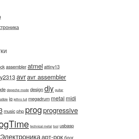
о
ктроника
ки
atmel
ock
assembler
attiny13
avr
avr assembler
ny2313
diy
ude
design
depeche mode
guitar
metal
midi
iq
megadrum
atible
jethro tull
prog
3
progressive
music
php
ogTime
usbasp
technical metal
tool
Электроника
арт-рок
блог