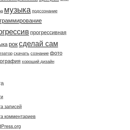
музыка
ра
подсознание
граммирование
огрессив
прогрессивная
сделай сам
рок
ыка
фото
езатор
скачать
сознание
ография
хороший дизайн
та
ти
а записей
та комментариев
Press.org