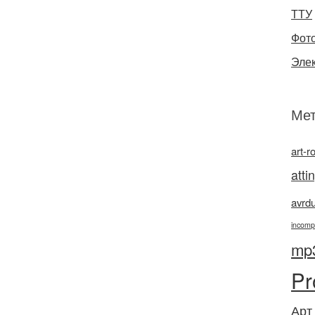
ТТУ
Фот
Эле
Мет
art-r
atti
avrd
incomp
mp
Pr
Арт