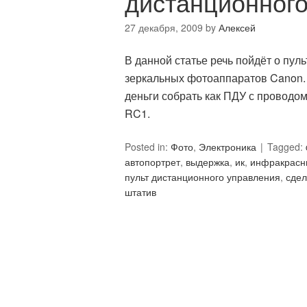
дистанционного
27 декабря, 2009
by
Алексей
В данной статье речь пойдёт о пул
зеркальных фотоаппаратов Canon. 
деньги собрать как ПДУ с проводо
RC1.
Posted in:
Фото
,
Электроника
Tagged:
автопортрет
,
выдержка
,
ик
,
инфракрасн
пульт дистанционного управления
,
сдел
штатив