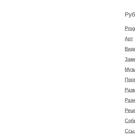
Руб
Pro
Арт
Вид
Зам
Муз
Про
Раз
Раз
Рец
Соб
Ссы