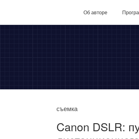
Об авторе
Програ
съемка
Canon DSLR: п