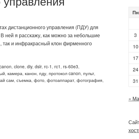
 управления
Пн
ьтах дистанционного управления (ПДУ) для
3
В ней я расскажу, как можно за небольшие
м, так и инфракрасный клон фирменного
10
17
canon
,
clone
,
diy
,
dslr
,
rc-1
,
rc1
,
rs-60e3
,
24
ый
,
камера
,
канон
,
пду
,
протокол canon
,
пульт
,
ай сам
,
съемка
,
фото
,
фотоаппарат
,
фотография
,
31
« М
Сайт
хост