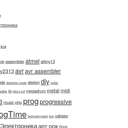
о
ктроника
ки
atmel
ock
assembler
attiny13
avr
avr assembler
ny2313
diy
ude
design
depeche mode
guitar
metal
midi
iq
megadrum
atible
jethro tull
prog
3
progressive
music
php
ogTime
usbasp
technical metal
tool
Электроника
арт-рок
блог