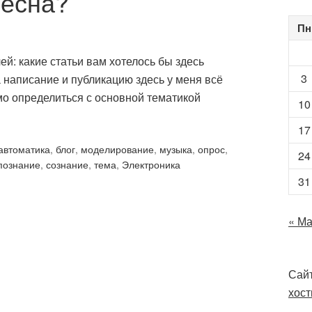
ресна?
Пн
ей: какие статьи вам хотелось бы здесь
3
а написание и публикацию здесь у меня всё
о определиться с основной тематикой
10
17
автоматика
,
блог
,
моделирование
,
музыка
,
опрос
,
24
познание
,
сознание
,
тема
,
Электроника
31
« М
Сайт
хост