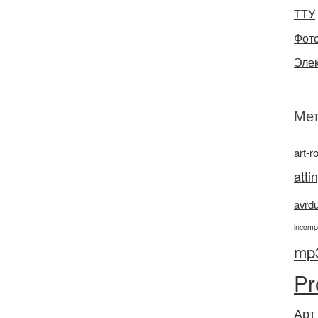
ТТУ
Фот
Эле
Мет
art-r
atti
avrd
incomp
mp
Pr
Арт