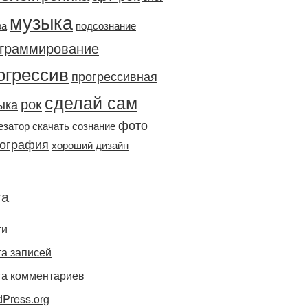
музыка
ра
подсознание
граммирование
огрессив
прогрессивная
сделай сам
рок
ыка
фото
езатор
скачать
сознание
ография
хороший дизайн
та
ти
а записей
та комментариев
Press.org