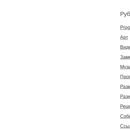
Руб
Pro
Арт
Вид
Зам
Муз
Про
Раз
Раз
Рец
Соб
Ссы