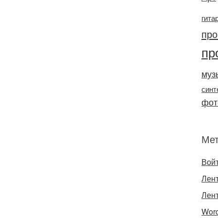
гита
про
пр
муз
синт
фот
Ме
Вой
Лент
Лен
Word