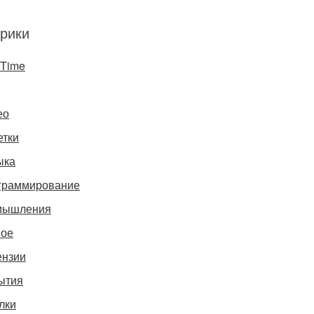
рики
gTime
ео
етки
ыка
граммирование
мышления
ное
ензии
ытия
лки