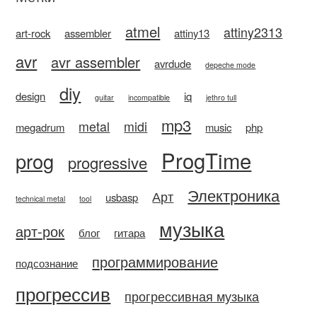
atmel
attiny2313
art-rock
assembler
attiny13
avr
avr assembler
avrdude
depeche mode
diy
design
iq
guitar
incompatible
jethro tull
mp3
metal
midi
megadrum
music
php
ProgTime
prog
progressive
Электроника
Арт
usbasp
technical metal
tool
музыка
арт-рок
блог
гитара
программирование
подсознание
прогрессив
прогрессивная музыка