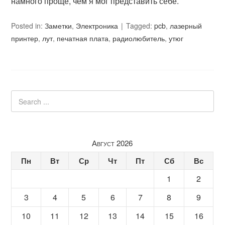
намного проще, чем я мог представить себе.
Posted in:
Заметки
,
Электроника
Tagged:
pcb
,
лазерный
принтер
,
лут
,
печатная плата
,
радиолюбитель
,
утюг
Август 2026
Пн
Вт
Ср
Чт
Пт
Сб
Вс
1
2
3
4
5
6
7
8
9
10
11
12
13
14
15
16