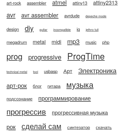
atmel
attiny2313
art-rock
assembler
attiny13
avr
avr assembler
avrdude
depeche mode
diy
design
iq
guitar
incompatible
jethro tull
mp3
metal
midi
megadrum
music
php
ProgTime
prog
progressive
Электроника
Арт
usbasp
technical metal
tool
музыка
арт-рок
блог
гитара
программирование
подсознание
прогрессив
прогрессивная музыка
сделай сам
рок
синтезатор
скачать