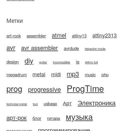
Метки
atmel
attiny2313
art-rock
assembler
attiny13
avr
avr assembler
avrdude
depeche mode
diy
design
iq
guitar
incompatible
jethro tull
mp3
metal
midi
megadrum
music
php
ProgTime
prog
progressive
Электроника
Арт
usbasp
technical metal
tool
музыка
арт-рок
блог
гитара
программирование
подсознание