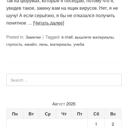
так на форумах, которые я посещаю, потому что я,
увидев такое, закину вам на ящик вирусов. Нет, я не
шучу! А если серьёзно, я бы не отказался получить
понятное …
[Читать далее]
Posted in:
Заметки
Tagged:
e-mail
,
вышлите материалы
,
глупость
,
емайл
,
лень
,
материалы
,
учеба
Август 2026
Пн
Вт
Ср
Чт
Пт
Сб
Вс
1
2