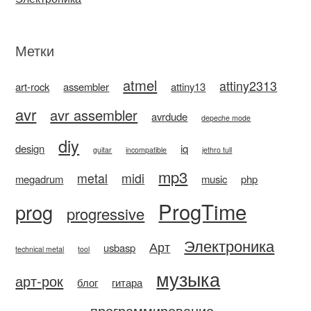
Метки
atmel
attiny2313
art-rock
assembler
attiny13
avr
avr assembler
avrdude
depeche mode
diy
design
iq
guitar
incompatible
jethro tull
mp3
metal
midi
megadrum
music
php
ProgTime
prog
progressive
Электроника
Арт
usbasp
technical metal
tool
музыка
арт-рок
блог
гитара
программирование