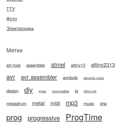
ТТУ
Фото
Электроника
Метки
atmel
attiny2313
art-rock
assembler
attiny13
avr
avr assembler
avrdude
depeche mode
diy
design
iq
guitar
incompatible
jethro tull
mp3
metal
midi
megadrum
music
php
ProgTime
prog
progressive