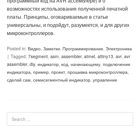
программный код на AVR ассемблере) и о
возможностях использования полученной печатной
платы. Принципы, оговариваемые в статье
универсальны, и подойдут, разумеется, и для других
микроконтроллеров.
Posted in:
Видео
,
Заметки
,
Программирование
,
Электроника
Tagged:
7segment
,
asm
,
assembler
,
atmel
,
attiny13
,
avr
,
avr
assembler
,
diy
,
индикатор
,
код
,
начинающему
,
подключение
индикатора
,
пример
,
проект
,
прошивка микроконтроллера
,
сделай сам
,
семисегментный индикатор
,
управление