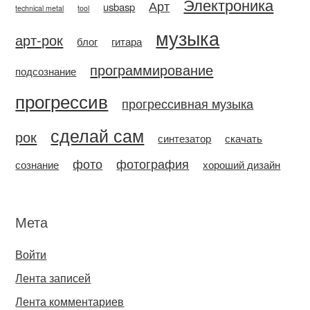
Электроника
Арт
usbasp
technical metal
tool
музыка
арт-рок
блог
гитара
программирование
подсознание
прогрессив
прогрессивная музыка
сделай сам
рок
синтезатор
скачать
фото
фотография
сознание
хороший дизайн
Мета
Войти
Лента записей
Лента комментариев