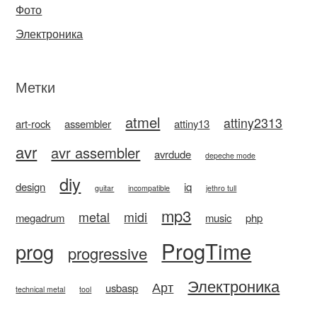
Фото
Электроника
Метки
atmel
attiny2313
art-rock
assembler
attiny13
avr
avr assembler
avrdude
depeche mode
diy
design
iq
guitar
incompatible
jethro tull
mp3
metal
midi
megadrum
music
php
ProgTime
prog
progressive
Электроника
Арт
usbasp
technical metal
tool