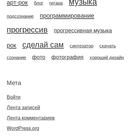
музыка
арт-рок
блог
гитара
программирование
подсознание
прогрессив
прогрессивная музыка
сделай сам
рок
синтезатор
скачать
фото
фотография
сознание
хороший дизайн
Мета
Войти
Лента записей
Лента комментариев
WordPress.org