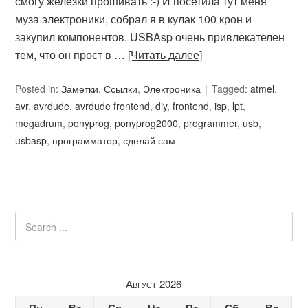
смогу железки прошивать :-) И посетила тут меня
муза электроники, собрал я в кулак 100 крон и
закупил компонентов. USBAsp очень привлекателен
тем, что он прост в …
[Читать далее]
Posted in:
Заметки
,
Ссылки
,
Электроника
Tagged:
atmel
,
avr
,
avrdude
,
avrdude frontend
,
diy
,
frontend
,
isp
,
lpt
,
megadrum
,
ponyprog
,
ponyprog2000
,
programmer
,
usb
,
usbasp
,
программатор
,
сделай сам
Август 2026